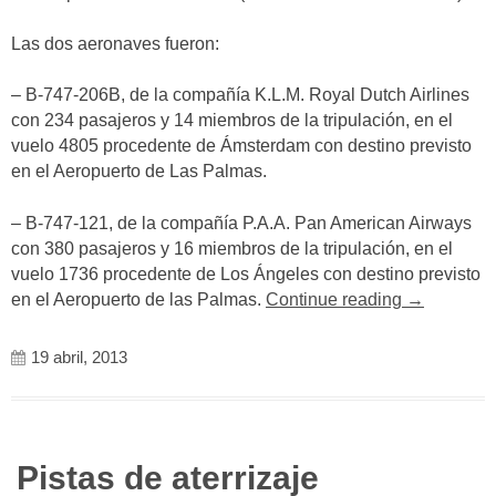
Las dos aeronaves fueron:
– B-747-206B, de la compañía K.L.M. Royal Dutch Airlines
con 234 pasajeros y 14 miembros de la tripulación, en el
vuelo 4805 procedente de Ámsterdam con destino previsto
en el Aeropuerto de Las Palmas.
– B-747-121, de la compañía P.A.A. Pan American Airways
con 380 pasajeros y 16 miembros de la tripulación, en el
vuelo 1736 procedente de Los Ángeles con destino previsto
«El
en el Aeropuerto de las Palmas.
Continue reading
→
choque
de
19 abril, 2013
dos
aviones
en
el
Pistas de aterrizaje
Aeropuerto