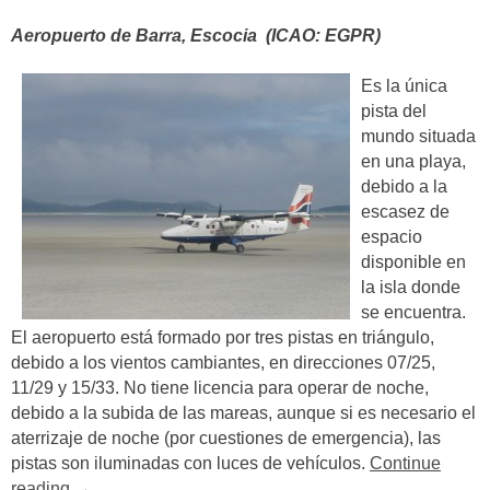
Aeropuerto de Barra, Escocia (ICAO: EGPR)
Es la única
pista del
mundo situada
en una playa,
debido a la
escasez de
espacio
disponible en
la isla donde
se encuentra.
El aeropuerto está formado por tres pistas en triángulo,
debido a los vientos cambiantes, en direcciones 07/25,
11/29 y 15/33. No tiene licencia para operar de noche,
debido a la subida de las mareas, aunque si es necesario el
aterrizaje de noche (por cuestiones de emergencia), las
pistas son iluminadas con luces de vehículos.
Continue
«Pistas
reading
→