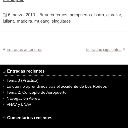
de
aterrizaje
6 marzo, 2013
aeródromos
,
aeropuertos
,
barra
,
gibraltar
,
singulares»
juliana
,
madeira
,
mueang
,
singulares
Navegación
Entradas anteriores
Entradas siguientes
de
entradas
Entradas recientes
Tema 3 (Práctica)
Lo que no aprendimos tras el accidente de Los Rodeos
Tema 2: Concepto de Aeropuerto
Navegación Aérea
VNAV y LNAV
Comentarios recientes