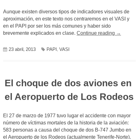
Aunque existen diversos tipos de indicadores visuales de
aproximación, en este texto nos centraremos en el VASI y
en el PAPI por ser los más comunes y haber sido
«Indicado
brevemente explicados en clase.
Continue reading
→
Visuales
de
23 abril, 2013
PAPI
,
VASI
Aproximac
VASI
y
PAPI»
El choque de dos aviones en
el Aeropuerto de Los Rodeos
El 27 de marzo de 1977 tuvo lugar el accidente con mayor
número de víctimas mortales de la historia de la aviación:
583 personas a causa del choque de dos B-747 Jumbo en
el Aeropuerto de los Rodeos (actualmente Tenerife-Norte).